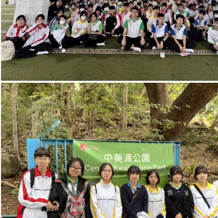
歷史文化遊蹤」
學生環境保護大使計劃之
「基礎環保章」- STEM 培
訓工作坊