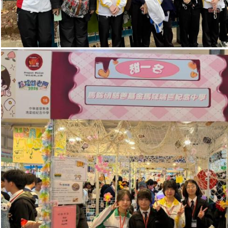
趁墟做老闆展銷活動