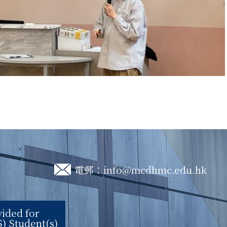
電郵：
info@mcdhmc.edu.hk
ided for
) Student(s)