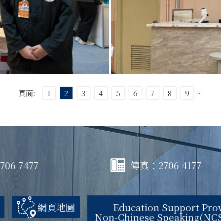
頁面:
1
2
3
4
5
6
7
8
9
…
06 7477
傳真：2706 4177
網頁地圖
Education Support Prov
Non-Chinese Speaking(NCS