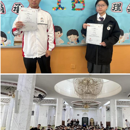
語文大使（普通話）頒
授奬狀
中二、三級全方位學習日「香港