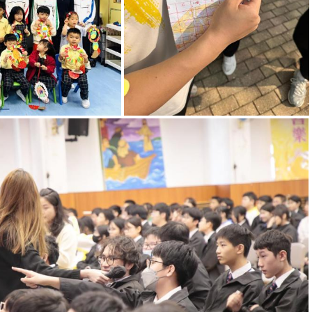
活動
－城市定向捉
迷藏
中一至中五級健康達人講座
──「AI及網絡交友」