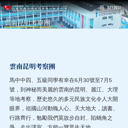
MENU
雲南昆明考察團
雲南昆明考察團
馬中中四、五級同學有幸在6月30號至7月5
號，到神秘而美麗的雲南的昆明、麗江、大理
等地考察，歷史悠久的多元民族文化令人大開
眼界，祖國山河動魄人心。天大地大，讀書、
行路齊行，勉勵我們莫故步自封、陷蝸角之
爭，走出課室，方能一覽眾生天地。