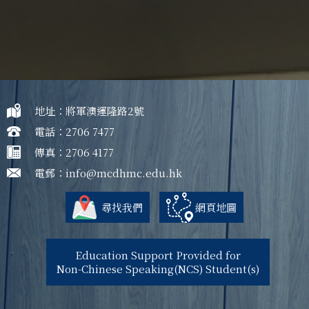
地址：將軍澳運隆路2號
電話：2706 7477
傳真：2706 4177
電郵：
info@mcdhmc.edu.hk
尋找我們
網頁地圖
Education Support Provided for
Non-Chinese Speaking(NCS) Student(s)